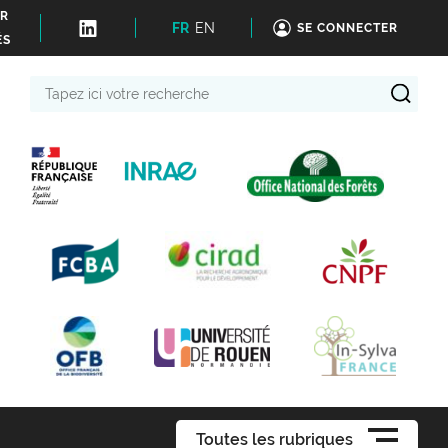
ER
FR
EN
SE CONNECTER
ÉS
Tapez
ici
votre
recherche
Toutes les rubriques