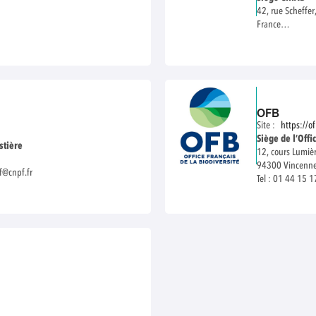
42, rue Scheffer
France
tél. : +33 1 53
OFB
Site :
https://o
Siège de l’Offi
stière
12, cours Lumiè
94300 Vincenn
f@cnpf.fr
Tel : 01 44 15 1