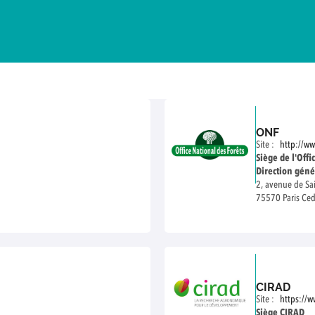
ONF
Site :
http://ww
Siège de l'Offi
Direction géné
2, avenue de S
75570 Paris Ce
Tél. 01 40 19 5
CIRAD
Site :
https://w
Siège CIRAD