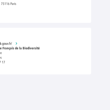
, 75116 Paris
 70 20 00
fb.gouv.fr/
ce Français de la Biodiversité
re
es
7 17