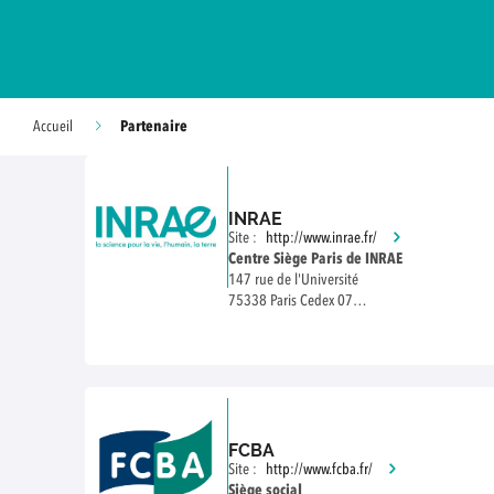
Partenaire
Accueil
INRAE
Site :
http://www.inrae.fr/
Centre Siège Paris de INRAE
147 rue de l'Université
75338 Paris Cedex 07
tél. : +33(0)1 42 75 90 00
FCBA
Site :
http://www.fcba.fr/
Siège social