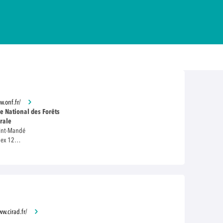
w.onf.fr/
ce National des Forêts
rale
aint-Mandé
dex 12
8 00
ww.cirad.fr/