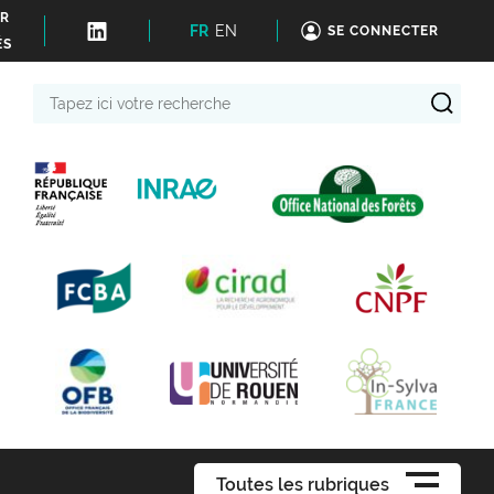
ER
FR
EN
SE CONNECTER
ÉS
Tapez
ici
votre
recherche
Toutes les rubriques