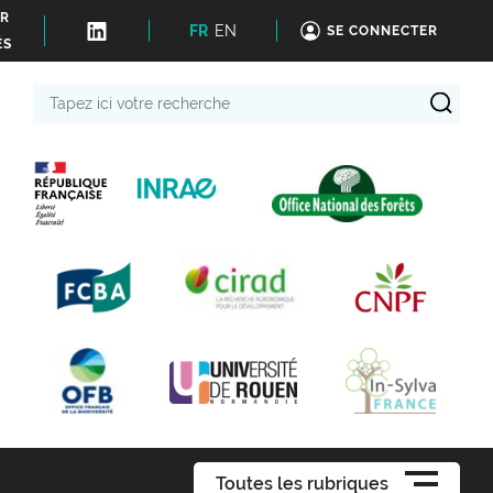
ER
FR
EN
SE CONNECTER
ÉS
Tapez
ici
votre
recherche
Toutes les rubriques