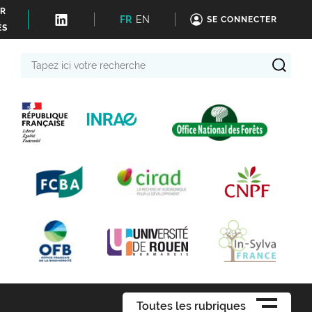
ER
FR
EN
SE CONNECTER
ÉS
Tapez
ici
votre
recherche
Toutes les rubriques